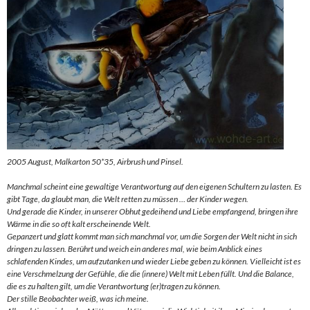
2005 August, Malkarton 50*35, Airbrush und Pinsel.
Manchmal scheint eine gewaltige Verantwortung auf den eigenen Schultern zu lasten. Es
gibt Tage, da glaubt man, die Welt retten zu müssen … der Kinder wegen.
Und gerade die Kinder, in unserer Obhut gedeihend und Liebe empfangend, bringen ihre
Wärme in die so oft kalt erscheinende Welt.
Gepanzert und glatt kommt man sich manchmal vor, um die Sorgen der Welt nicht in sich
dringen zu lassen. Berührt und weich ein anderes mal, wie beim Anblick eines
schlafenden Kindes, um aufzutanken und wieder Liebe geben zu können. Vielleicht ist es
eine Verschmelzung der Gefühle, die die (innere) Welt mit Leben füllt. Und die Balance,
die es zu halten gilt, um die Verantwortung (er)tragen zu können.
Der stille Beobachter weiß, was ich meine.