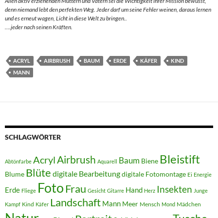
Allen aktiv erziehenden Müttern und Vätern sei die Wichtigkeit ihrer Mission bewusst,
denn niemand lebt den perfekten Weg. Jeder darf um seine Fehler weinen, daraus lernen
und es erneut wagen, Licht in diese Welt zu bringen..
….jeder nach seinen Kräften.
ACRYL
AIRBRUSH
BAUM
ERDE
KÄFER
KIND
MANN
SCHLAGWÖRTER
Bleistift
Acryl
Airbrush
Baum
Biene
Abtönfarbe
Aquarell
Blüte
digitale Bearbeitung
Blume
digitale Fotomontage
Ei
Energie
Foto
Frau
Insekten
Erde
Hand
Fliege
Gesicht
Gitarre
Herz
Junge
Landschaft
Mann
Meer
Kind
Mensch
Mädchen
Kampf
Käfer
Mond
Natur