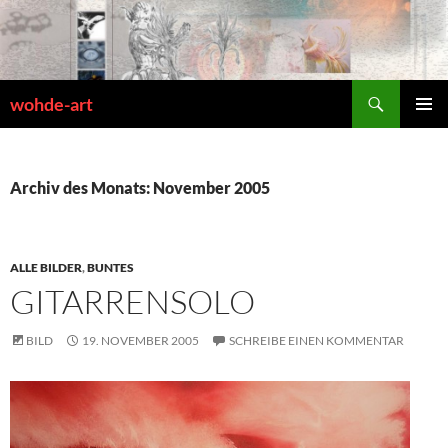
Zum
Inhalt
springen
Suchen
wohde-art
PRIMÄR
MENÜ
Archiv des Monats: November 2005
ALLE BILDER
,
BUNTES
GITARRENSOLO
BILD
19. NOVEMBER 2005
SCHREIBE EINEN KOMMENTAR