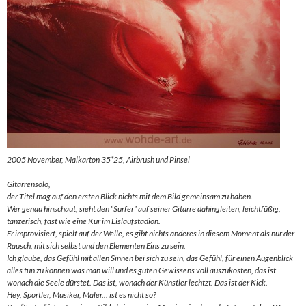
2005 November, Malkarton 35*25, Airbrush und Pinsel
Gitarrensolo,
der Titel mag auf den ersten Blick nichts mit dem Bild gemeinsam zu haben.
Wer genau hinschaut, sieht den “Surfer” auf seiner Gitarre dahingleiten, leichtfüßig,
tänzerisch, fast wie eine Kür im Eislaufstadion.
Er improvisiert, spielt auf der Welle, es gibt nichts anderes in diesem Moment als nur der
Rausch, mit sich selbst und den Elementen Eins zu sein.
Ich glaube, das Gefühl mit allen Sinnen bei sich zu sein, das Gefühl, für einen Augenblick
alles tun zu können was man will und es guten Gewissens voll auszukosten, das ist
wonach die Seele dürstet. Das ist, wonach der Künstler lechtzt. Das ist der Kick.
Hey, Sportler, Musiker, Maler… ist es nicht so?