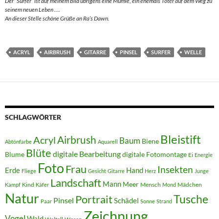
Der “Surfer” ist auf meinem Bild übrigens eine Mumie, ein ehemals Toter auf dem Weg zu
seinem neuen Leben ….
An dieser Stelle schöne Grüße an Ra’s Dawn.
ACRYL
AIRBRUSH
GITARRE
PINSEL
SURFER
WELLE
SCHLAGWÖRTER
Bleistift
Acryl
Airbrush
Baum
Biene
Abtönfarbe
Aquarell
Blüte
digitale Bearbeitung
Blume
digitale Fotomontage
Ei
Energie
Foto
Frau
Insekten
Erde
Hand
Fliege
Gesicht
Gitarre
Herz
Junge
Landschaft
Mann
Meer
Kind
Mensch
Mädchen
Kampf
Käfer
Mond
Natur
Tusche
Portrait
Pinsel
Schädel
Paar
Sonne
Strand
Zeichnung
Vogel
Wald