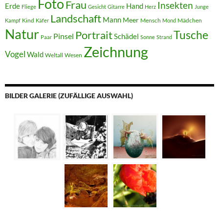
Foto
Frau
Insekten
Erde
Hand
Fliege
Gesicht
Gitarre
Herz
Junge
Landschaft
Mann
Meer
Kind
Mensch
Mädchen
Kampf
Käfer
Mond
Natur
Tusche
Portrait
Pinsel
Schädel
Paar
Sonne
Strand
Zeichnung
Vogel
Wald
Weltall
Wesen
BILDER GALERIE (ZUFÄLLIGE AUSWAHL)