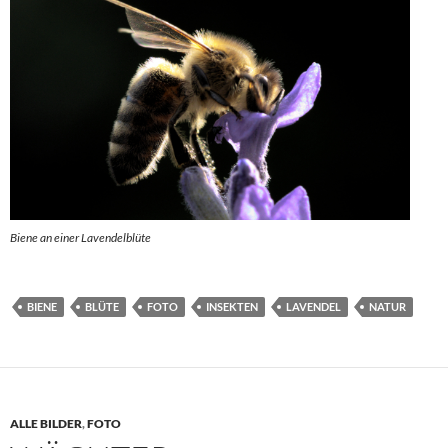
Biene an einer Lavendelblüte
BIENE
BLÜTE
FOTO
INSEKTEN
LAVENDEL
NATUR
ALLE BILDER
,
FOTO