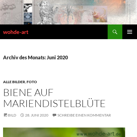
Zum
Inhalt
springen
Suchen
wohde-art
PRIMÄR
MENÜ
Archiv des Monats: Juni 2020
ALLE BILDER
,
FOTO
BIENE AUF
MARIENDISTELBLÜTE
BILD
28. JUNI 2020
SCHREIBE EINEN KOMMENTAR