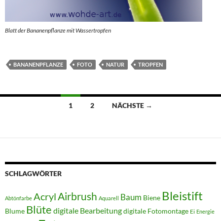
Blatt der Bananenpflanze mit Wassertropfen
BANANENPFLANZE
FOTO
NATUR
TROPFEN
Beitragsnavigation
1
2
NÄCHSTE →
SCHLAGWÖRTER
Bleistift
Acryl
Airbrush
Baum
Biene
Abtönfarbe
Aquarell
Blüte
digitale Bearbeitung
Blume
digitale Fotomontage
Ei
Energie