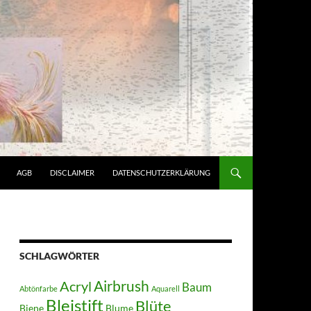
AGB
DISCLAIMER
DATENSCHUTZERKLÄRUNG
SCHLAGWÖRTER
Acryl
Airbrush
Baum
Abtönfarbe
Aquarell
Bleistift
Blüte
Biene
Blume