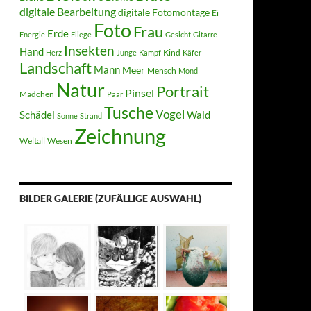
digitale Bearbeitung
digitale Fotomontage
Ei
Foto
Frau
Erde
Energie
Fliege
Gesicht
Gitarre
Insekten
Hand
Kind
Herz
Junge
Kampf
Käfer
Landschaft
Mann
Meer
Mensch
Mond
Natur
Portrait
Pinsel
Mädchen
Paar
Tusche
Vogel
Schädel
Wald
Sonne
Strand
Zeichnung
Weltall
Wesen
BILDER GALERIE (ZUFÄLLIGE AUSWAHL)