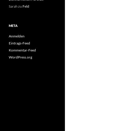
Sarah
zu
Feld
META
Anmelden
Eintrags-Feed
Kommentar-Feed
WordPress.org