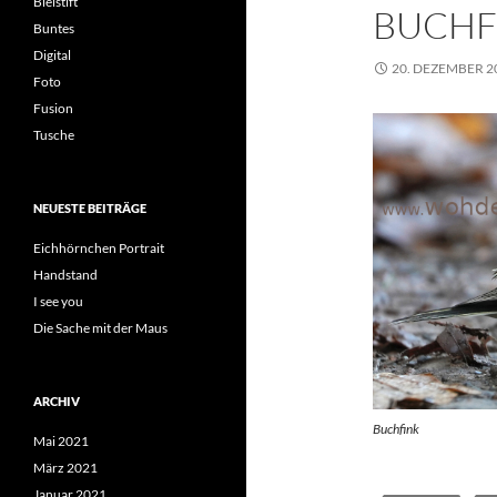
Bleistift
BUCHF
Buntes
Digital
20. DEZEMBER 2
Foto
Fusion
Tusche
NEUESTE BEITRÄGE
Eichhörnchen Portrait
Handstand
I see you
Die Sache mit der Maus
ARCHIV
Buchfink
Mai 2021
März 2021
Januar 2021