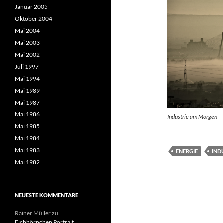
Januar 2005
Oktober 2004
Mai 2004
Mai 2003
Mai 2002
Juli 1997
Mai 1994
Mai 1989
Mai 1987
Mai 1986
Industrie am Morgen
Mai 1985
Mai 1984
Mai 1983
ENERGIE
IND
Mai 1982
NEUESTE KOMMENTARE
Rainer Müller
zu
Eichhörnchen Portrait