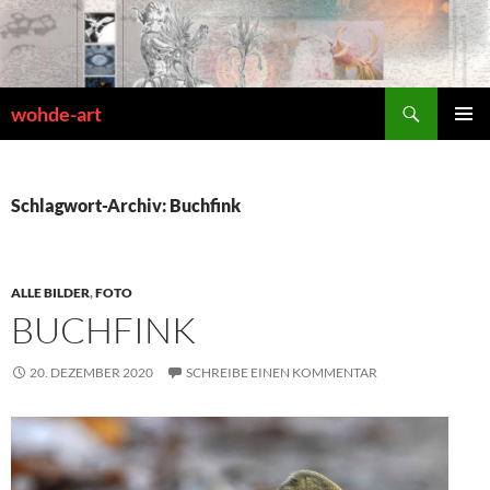
Zum
Inhalt
springen
Suchen
wohde-art
PRIMÄR
MENÜ
Schlagwort-Archiv: Buchfink
ALLE BILDER
,
FOTO
BUCHFINK
20. DEZEMBER 2020
SCHREIBE EINEN KOMMENTAR