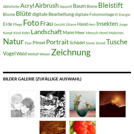
Bleistift
Acryl
Airbrush
Baum
Biene
Abtönfarbe
Aquarell
Blüte
digitale Bearbeitung
Blume
digitale Fotomontage
Ei
Energie
Foto
Frau
Insekten
Erde
Hand
Fliege
Gesicht
Gitarre
Herz
Junge
Landschaft
Mann
Meer
Kind
Mensch
Mädchen
Kampf
Käfer
Mond
Natur
Tusche
Portrait
Pinsel
Schädel
Paar
Sonne
Strand
Zeichnung
Vogel
Wald
Weltall
Wesen
BILDER GALERIE (ZUFÄLLIGE AUSWAHL)