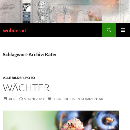
Zum
Inhalt
springen
Suchen
wohde-art
PRIMÄR
MENÜ
Schlagwort-Archiv: Käfer
ALLE BILDER
,
FOTO
WÄCHTER
BILD
5. JUNI 2020
SCHREIBE EINEN KOMMENTAR