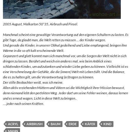
2005 August, Malkarton 50*35, Airbrush und Pinsel.
Manchmal scheint eine gewaltige Verantwortung auf den eigenen Schultern zu lasten. Es
gibt Tage, da glaubt man, die Welt retten zu müssen … der Kinder wegen.
Und gerade die Kinder, in unserer Obhut gedeihend und Liebe empfangend, bringen ihre
Wärme in die so oft kalt erscheinende Welt.
Gepanzert und glatt kommt man sich manchmal vor, um die Sorgen der Welt nicht in sich
dringen zu lassen. Berührt und weich ein anderes mal, wie beim Anblick eines
schlafenden Kindes, um aufzutanken und wieder Liebe geben zu können. Vielleicht ist es
eine Verschmelzung der Gefühle, die die (innere) Welt mit Leben füllt. Und die Balance,
die es zu halten gilt, um die Verantwortung (er)tragen zu können.
Der stille Beobachter weiß, was ich meine.
Allen aktiv erziehenden Müttern und Vätern sei die Wichtigkeit ihrer Mission bewusst,
denn niemand lebt den perfekten Weg. Jeder darf um seine Fehler weinen, daraus lernen
und es erneut wagen, Licht in diese Welt zu bringen..
….jeder nach seinen Kräften.
ACRYL
AIRBRUSH
BAUM
ERDE
KÄFER
KIND
MANN