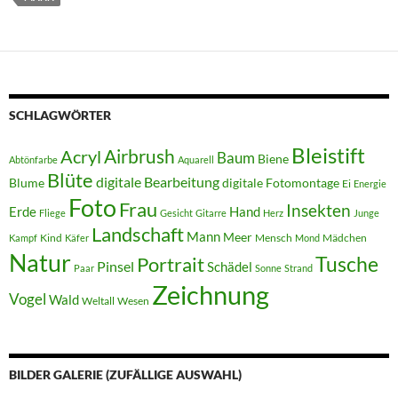
SCHLAGWÖRTER
Bleistift
Acryl
Airbrush
Baum
Biene
Abtönfarbe
Aquarell
Blüte
digitale Bearbeitung
Blume
digitale Fotomontage
Ei
Energie
Foto
Frau
Insekten
Erde
Hand
Fliege
Gesicht
Gitarre
Herz
Junge
Landschaft
Mann
Meer
Kind
Mensch
Mädchen
Kampf
Käfer
Mond
Natur
Tusche
Portrait
Pinsel
Schädel
Paar
Sonne
Strand
Zeichnung
Vogel
Wald
Weltall
Wesen
BILDER GALERIE (ZUFÄLLIGE AUSWAHL)