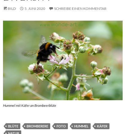
BILD
5. JUNI 2020
SCHREIBE EINEN KOMMENTAR
Hummel mit Käfer an Brombeerblüte
BLÜTE
BROMBERERE
FOTO
HUMMEL
KÄFER
NATUR