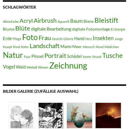
SCHLAGWÖRTER
Bleistift
Acryl
Airbrush
Baum
Biene
Abtönfarbe
Aquarell
Blüte
digitale Bearbeitung
Blume
digitale Fotomontage
Ei
Energie
Foto
Frau
Insekten
Erde
Hand
Fliege
Gesicht
Gitarre
Herz
Junge
Landschaft
Mann
Meer
Kind
Mensch
Mädchen
Kampf
Käfer
Mond
Natur
Tusche
Portrait
Pinsel
Schädel
Paar
Sonne
Strand
Zeichnung
Vogel
Wald
Weltall
Wesen
BILDER GALERIE (ZUFÄLLIGE AUSWAHL)