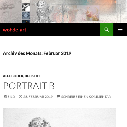
Zum
Inhalt
springen
Suchen
wohde-art
PRIMÄR
MENÜ
Archiv des Monats: Februar 2019
ALLE BILDER
,
BLEISTIFT
PORTRAIT B
BILD
28. FEBRUAR 2019
SCHREIBE EINEN KOMMENTAR