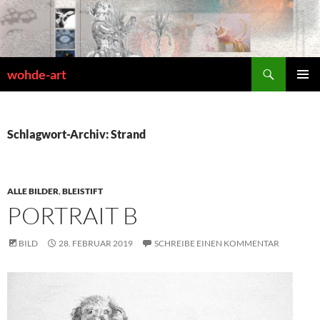
Zum
Inhalt
springen
Suchen
wohde-art
PRIMÄR
MENÜ
Schlagwort-Archiv: Strand
ALLE BILDER
,
BLEISTIFT
PORTRAIT B
BILD
28. FEBRUAR 2019
SCHREIBE EINEN KOMMENTAR