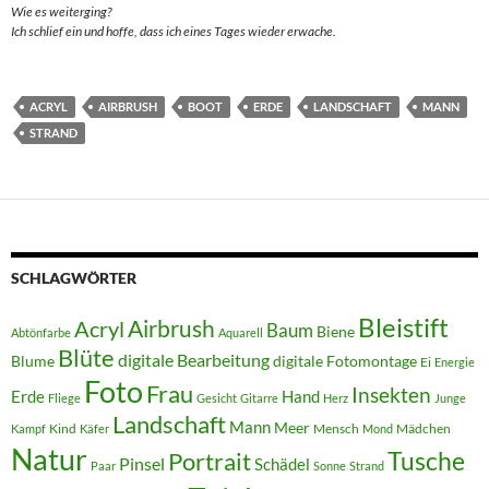
Wie es weiterging?
Ich schlief ein und hoffe, dass ich eines Tages wieder erwache.
ACRYL
AIRBRUSH
BOOT
ERDE
LANDSCHAFT
MANN
STRAND
SCHLAGWÖRTER
Bleistift
Acryl
Airbrush
Baum
Biene
Abtönfarbe
Aquarell
Blüte
digitale Bearbeitung
Blume
digitale Fotomontage
Ei
Energie
Foto
Frau
Insekten
Erde
Hand
Fliege
Gesicht
Gitarre
Herz
Junge
Landschaft
Mann
Meer
Kind
Mensch
Mädchen
Kampf
Käfer
Mond
Natur
Tusche
Portrait
Pinsel
Schädel
Paar
Sonne
Strand