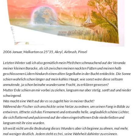
2006 Januar, Malkarton ca 25*35, Akryl, Airbrush, Pinsel
Letzten Winter saß ich also gemütlich mein Pfeifchen schmauchend auf der Veranda
meiner kleinen Baracke, als ich zwischen meinen nackten Füßen und meinen halb
geschlossenen Lidern hindurch einen alten Segelkahn in der Bucht entdeckte. Die Sonne
schien wahrlich schon länger auf mein kahles Haupt, wie sonst wäre diese seltsam
anmutende, ja schon beinahe wundersame Fracht, zu erklären gewesen?
Mutter Erde schien an mir vorbei zu ziehen, langsam nur aber stetig, sanft auf und nieder
schwingend.
Was macht eine Welt auf der es so zugeht hier in meiner Bucht?
Während der Fischer sich anschickte seine Netze zu ordnen, um seinen Fang in Bälde zu
entwirren, öffnete sich das Firmament und entsandte helle, unglaublich schöne Lichter,
die sich flatternd und pulsierend auf der eben eingetroffenen Erde niederließen und
langsam mit ihr eins wurden.
Ich weiß nicht um die Bedeutung dieses Wunders aber ich beginne zu ahnen, mal mehr,
mal weniger deutlich. Jedem steht es frei, seine Wahrheit dahinter zu ersinnen.