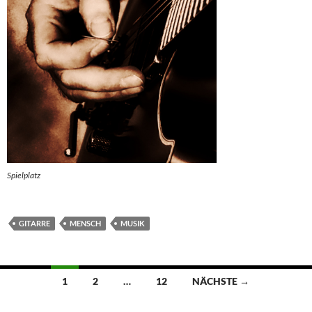
Spielplatz
GITARRE
MENSCH
MUSIK
Beitragsnavigation
1
2
…
12
NÄCHSTE →