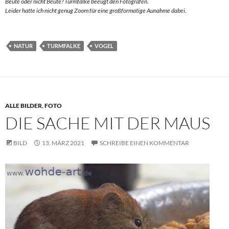
Beute oder nicht Beute? Turmfalke beeugt den Fotografen.
Leider hatte ich nicht genug Zoom für eine großformatige Aunahme dabei.
NATUR
TURMFALKE
VOGEL
ALLE BILDER
,
FOTO
DIE SACHE MIT DER MAUS
BILD
13. MÄRZ 2021
SCHREIBE EINEN KOMMENTAR