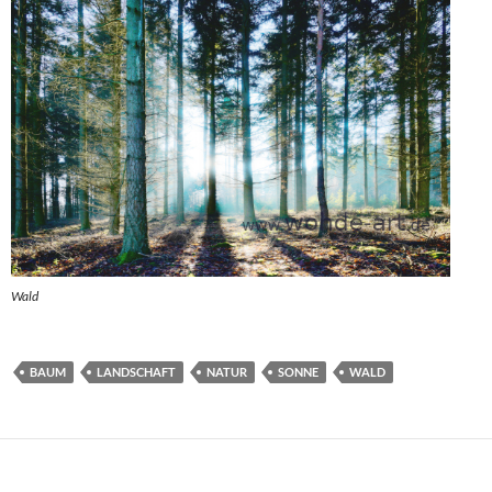
Wald
BAUM
LANDSCHAFT
NATUR
SONNE
WALD