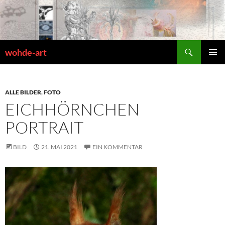
Zum
Inhalt
springen
Suchen
wohde-art
PRIMÄR
MENÜ
ALLE BILDER
,
FOTO
EICHHÖRNCHEN
PORTRAIT
BILD
21. MAI 2021
EIN KOMMENTAR