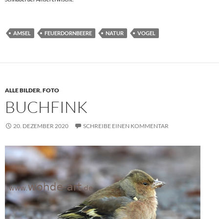
AMSEL
FEUERDORNBEERE
NATUR
VOGEL
ALLE BILDER
,
FOTO
BUCHFINK
20. DEZEMBER 2020
SCHREIBE EINEN KOMMENTAR