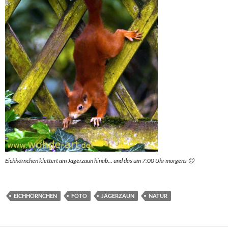
Eichhörnchen klettert am Jägerzaun hinab… und das um 7:00 Uhr morgens 🙂
EICHHÖRNCHEN
FOTO
JÄGERZAUN
NATUR