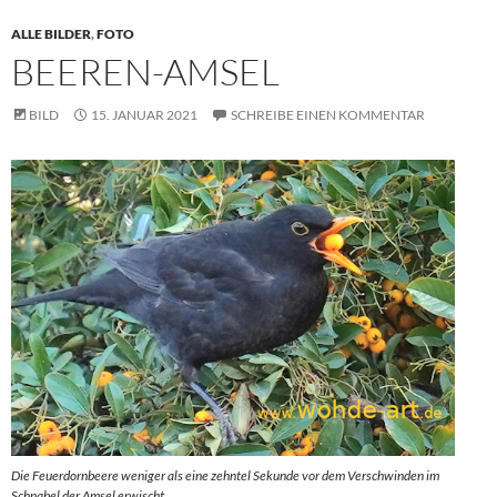
ALLE BILDER
,
FOTO
BEEREN-AMSEL
BILD
15. JANUAR 2021
SCHREIBE EINEN KOMMENTAR
Die Feuerdornbeere weniger als eine zehntel Sekunde vor dem Verschwinden im
Schnabel der Amsel erwischt.