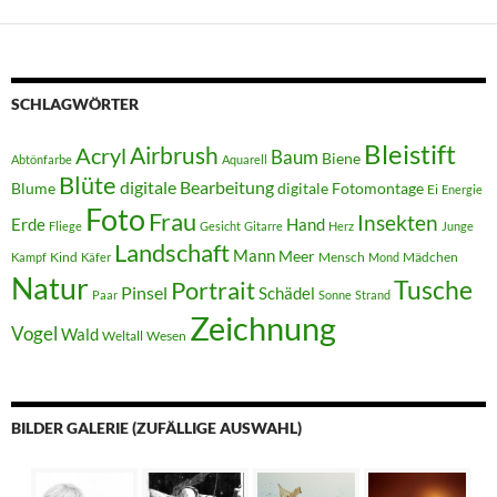
SCHLAGWÖRTER
Bleistift
Acryl
Airbrush
Baum
Biene
Abtönfarbe
Aquarell
Blüte
digitale Bearbeitung
Blume
digitale Fotomontage
Ei
Energie
Foto
Frau
Insekten
Erde
Hand
Fliege
Gesicht
Gitarre
Herz
Junge
Landschaft
Mann
Meer
Kind
Mensch
Mädchen
Kampf
Käfer
Mond
Natur
Tusche
Portrait
Pinsel
Schädel
Paar
Sonne
Strand
Zeichnung
Vogel
Wald
Weltall
Wesen
BILDER GALERIE (ZUFÄLLIGE AUSWAHL)